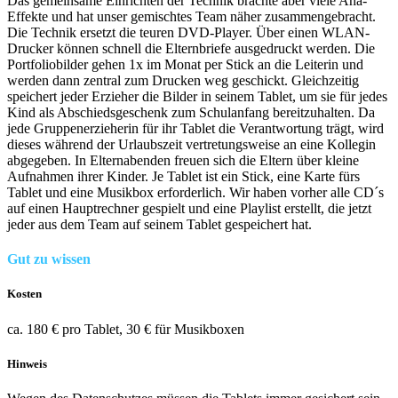
Das gemeinsame Einrichten der Technik brachte aber viele Aha-
Effekte und hat unser gemischtes Team näher zusammengebracht.
Die Technik ersetzt die teuren DVD-Player. Über einen WLAN-
Drucker können schnell die Elternbriefe ausgedruckt werden. Die
Portfoliobilder gehen 1x im Monat per Stick an die Leiterin und
werden dann zentral zum Drucken weg geschickt. Gleichzeitig
speichert jeder Erzieher die Bilder in seinem Tablet, um sie für jedes
Kind als Abschiedsgeschenk zum Schulanfang bereitzuhalten. Da
jede Gruppenerzieherin für ihr Tablet die Verantwortung trägt, wird
dieses während der Urlaubszeit vertretungsweise an eine Kollegin
abgegeben. In Elternabenden freuen sich die Eltern über kleine
Aufnahmen ihrer Kinder. Je Tablet ist ein Stick, eine Karte fürs
Tablet und eine Musikbox erforderlich. Wir haben vorher alle CD´s
auf einen Hauptrechner gespielt und eine Playlist erstellt, die jetzt
jeder aus dem Team auf seinem Tablet gespeichert hat.
Gut zu wissen
Kosten
ca. 180 € pro Tablet, 30 € für Musikboxen
Hinweis