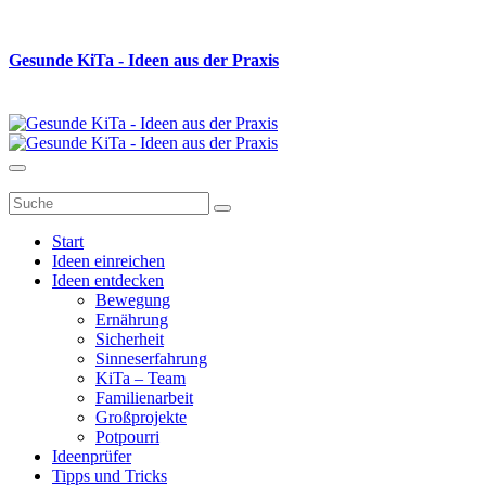
Gesunde K
i
Ta - Ideen aus der Praxis
Start
Ideen einreichen
Ideen entdecken
Bewegung
Ernährung
Sicherheit
Sinneserfahrung
KiTa – Team
Familienarbeit
Großprojekte
Potpourri
Ideenprüfer
Tipps und Tricks