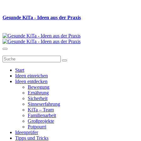
Gesunde K
i
Ta - Ideen aus der Praxis
Start
Ideen einreichen
Ideen entdecken
Bewegung
Ernährung
Sicherheit
Sinneserfahrung
KiTa – Team
Familienarbeit
Großprojekte
Potpourri
Ideenprüfer
Tipps und Tricks