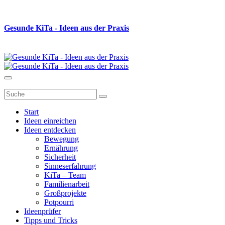
Gesunde K
i
Ta - Ideen aus der Praxis
Start
Ideen einreichen
Ideen entdecken
Bewegung
Ernährung
Sicherheit
Sinneserfahrung
KiTa – Team
Familienarbeit
Großprojekte
Potpourri
Ideenprüfer
Tipps und Tricks