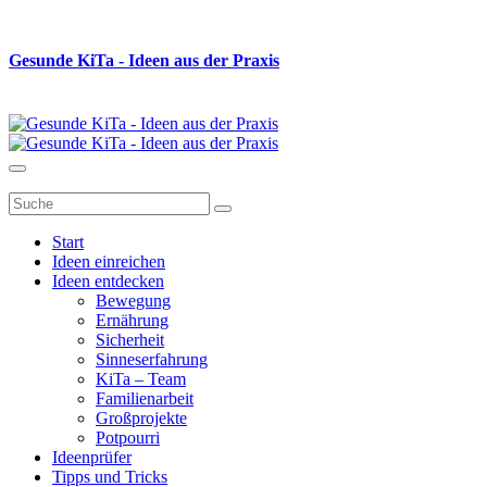
Gesunde K
i
Ta - Ideen aus der Praxis
Start
Ideen einreichen
Ideen entdecken
Bewegung
Ernährung
Sicherheit
Sinneserfahrung
KiTa – Team
Familienarbeit
Großprojekte
Potpourri
Ideenprüfer
Tipps und Tricks