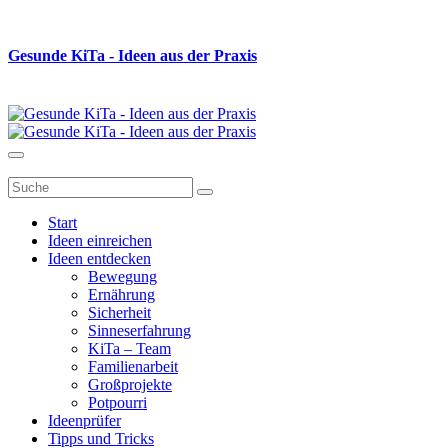
Gesunde K
i
Ta - Ideen aus der Praxis
Start
Ideen einreichen
Ideen entdecken
Bewegung
Ernährung
Sicherheit
Sinneserfahrung
KiTa – Team
Familienarbeit
Großprojekte
Potpourri
Ideenprüfer
Tipps und Tricks